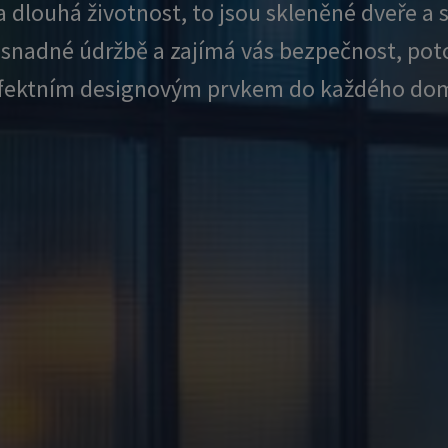
dlouhá životnost, to jsou skleněné dveře a stě
 snadné údržbě a zajímá vás bezpečnost, pot
u efektním designovým prvkem do každého domo