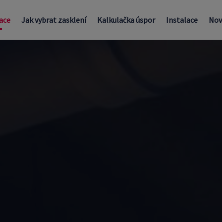
ace
Jak vybrat zasklení
Kalkulačka úspor
Instalace
Nov